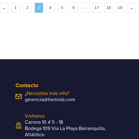
←
1
2
3
4
5
6
…
17
18
19
→
Contacto
¿Necesitas más info?
gerencia@hemrob.com
Visítanos
Carrera 10 # 5 - 18
Bodega 109 Via La Playa Barranquilla,
Atlántico