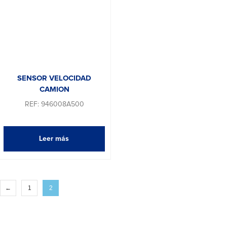
SENSOR VELOCIDAD
CAMION
REF: 946008A500
Leer más
←
1
2