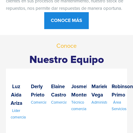
clientes en sus procesos de mantenimiento, nuestro stock de
repuestos, nos permite dar respuestas de manera oportuna.
CONOCE MÁS
Conoce
Nuestro Equipo
Luz
Derly
Elaine
Josmel
Marielena
Robinson
Aida
Prieto
Castro
Montemiranda
Vega
Primo
Comercial
Comercial
Técnico
Administrativo
Área
Ariza
comercial
Servicios
Líder
comercial