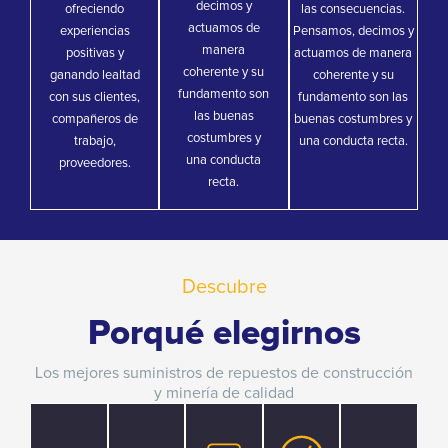
decimos y
ofreciendo
las consecuencias.
actuamos de
experiencias
Pensamos, decimos y
manera
positivas y
actuamos de manera
coherente y su
ganando lealtad
coherente y su
fundamento son
con sus clientes,
fundamento son las
las buenas
compañeros de
buenas costumbres y
costumbres y
trabajo,
una conducta recta.
una conducta
proveedores.
recta.
Descubre
Porqué elegirnos
Los mejores suministros de repuestos de construcción
y minería de calidad