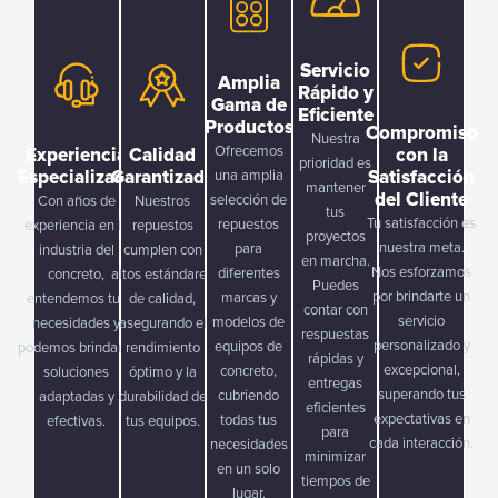
Servicio
Amplia
Rápido y
Gama de
Eficiente
Productos
Compromiso
Nuestra
Ofrecemos
Experiencia
Calidad
con la
prioridad es
Especializada
Garantizada
una amplia
Satisfacción
mantener
del Cliente
selección de
Con años de
Nuestros
tus
Tu satisfacción es
repuestos
experiencia en la
repuestos
proyectos
nuestra meta.
para
industria del
cumplen con
en marcha.
Nos esforzamos
diferentes
concreto,
altos estándares
Puedes
por brindarte un
marcas y
entendemos tus
de calidad,
contar con
servicio
modelos de
necesidades y
asegurando el
respuestas
personalizado y
equipos de
podemos brindarte
rendimiento
rápidas y
excepcional,
concreto,
soluciones
óptimo y la
entregas
superando tus
cubriendo
adaptadas y
durabilidad de
eficientes
expectativas en
todas tus
efectivas.
tus equipos.
para
cada interacción.
necesidades
minimizar
en un solo
tiempos de
lugar.