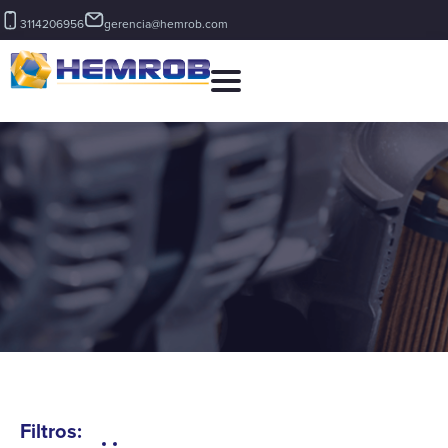
3114206956
gerencia@hemrob.com
Filtros: