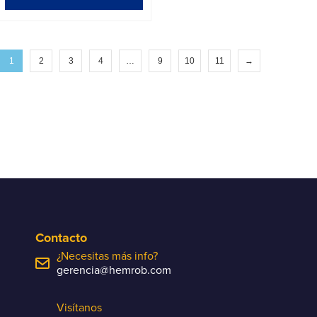
1
2
3
4
…
9
10
11
→
Contacto
¿Necesitas más info?
gerencia@hemrob.com
Visítanos