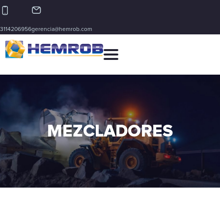
3114206956
gerencia@hemrob.com
MEZCLADORES