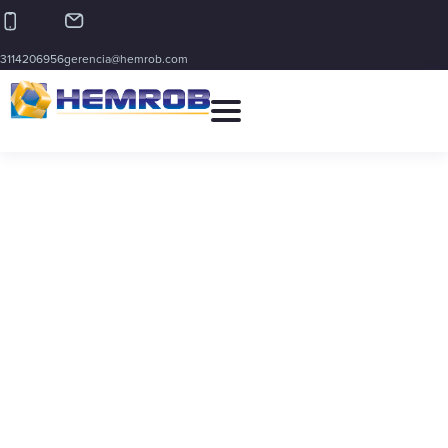
3114206956
gerencia@hemrob.com