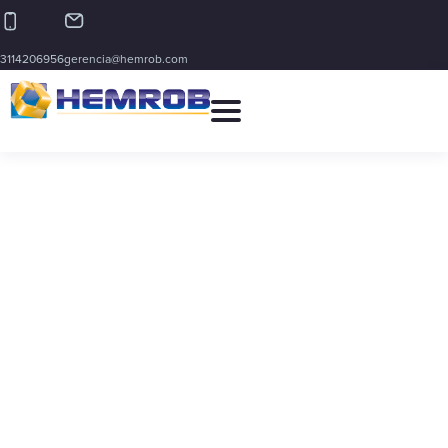
3114206956
gerencia@hemrob.com