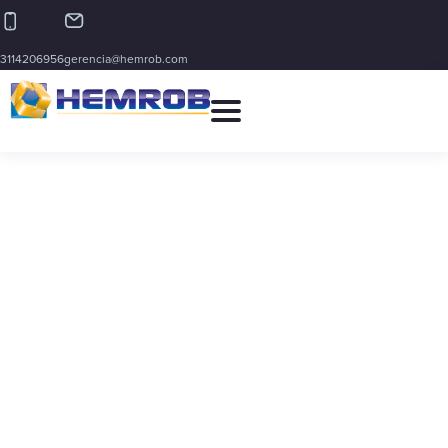
3114206956
gerencia@hemrob.com