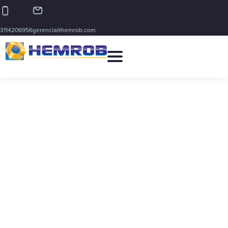
3114206956
gerencia@hemrob.com