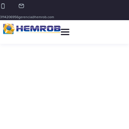
3114206956
gerencia@hemrob.com