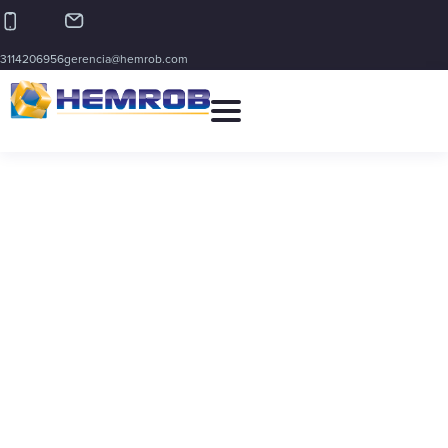
3114206956
gerencia@hemrob.com