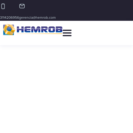
3114206956
gerencia@hemrob.com