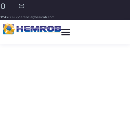
3114206956
gerencia@hemrob.com