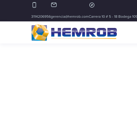
3114206956
gerencia@hemrob.com
Carrera 10 # 5 - 18 Bodega 109
Type and hit enter