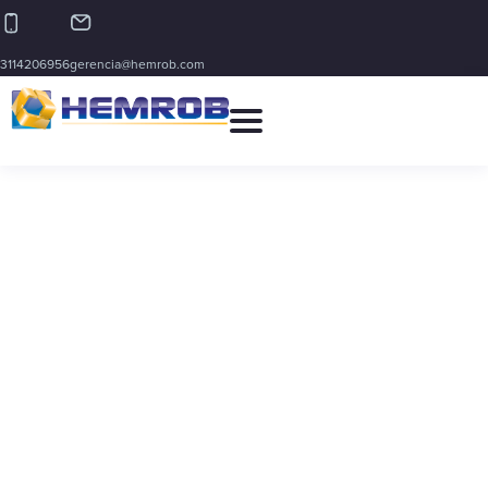
3114206956
gerencia@hemrob.com