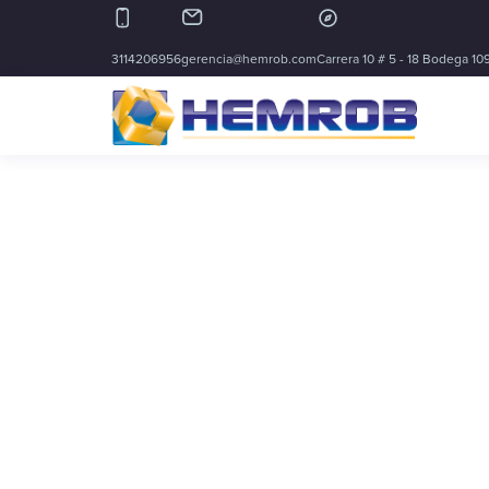
3114206956
gerencia@hemrob.com
Carrera 10 # 5 - 18 Bodega 109
Type and hit enter