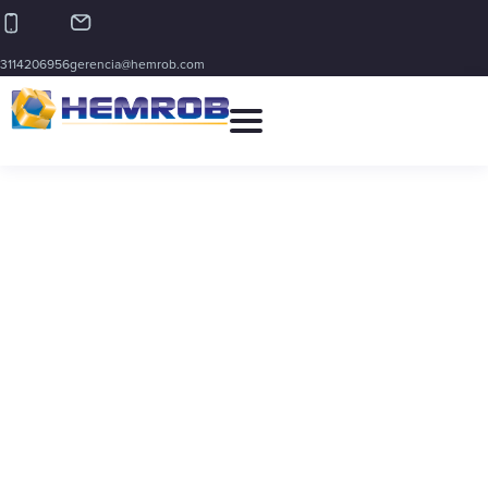
3114206956
gerencia@hemrob.com