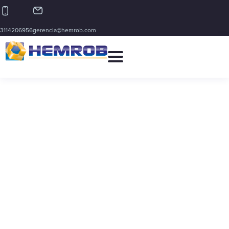
3114206956
gerencia@hemrob.com