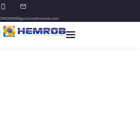
3114206956
gerencia@hemrob.com