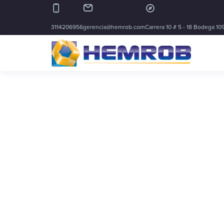
3114206956
gerencia@hemrob.com
Carrera 10 # 5 - 18 Bodega 109
Type and hit enter