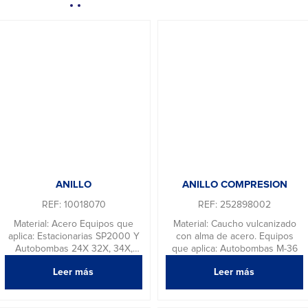
ANILLO
ANILLO COMPRESION
REF: 10018070
REF: 252898002
Material: Acero Equipos que
Material: Caucho vulcanizado
aplica: Estacionarias SP2000 Y
con alma de acero. Equipos
Autobombas 24X 32X, 34X,
que aplica: Autobombas M-36
36X Y 39X
Leer más
Leer más