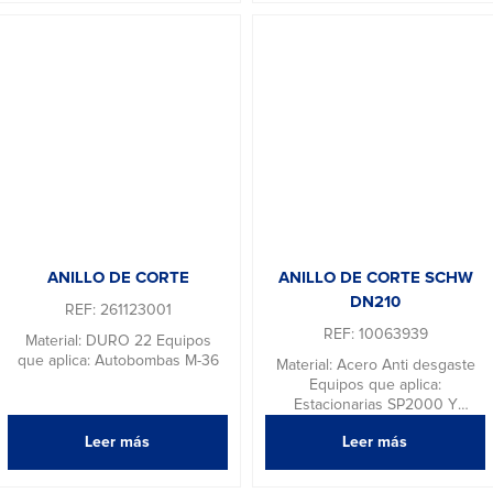
ANILLO DE CORTE
ANILLO DE CORTE SCHW
DN210
REF: 261123001
REF: 10063939
Material: DURO 22 Equipos
que aplica: Autobombas M-36
Material: Acero Anti desgaste
Equipos que aplica:
Estacionarias SP2000 Y
Autobombas 24X 32X, 34X,
Leer más
Leer más
36X Y 39X