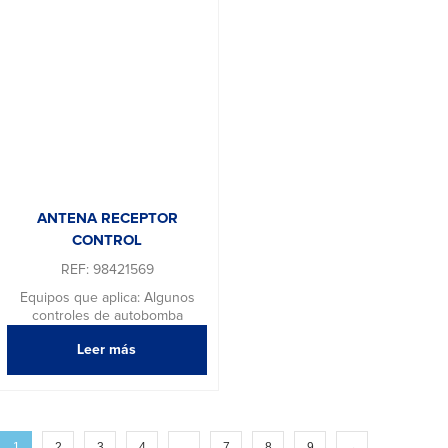
ANTENA RECEPTOR
CONTROL
REF: 98421569
Equipos que aplica: Algunos
controles de autobomba
Leer más
1
2
3
4
…
7
8
9
→