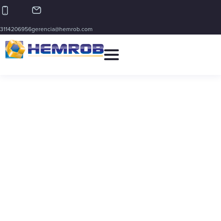
3114206956
gerencia@hemrob.com