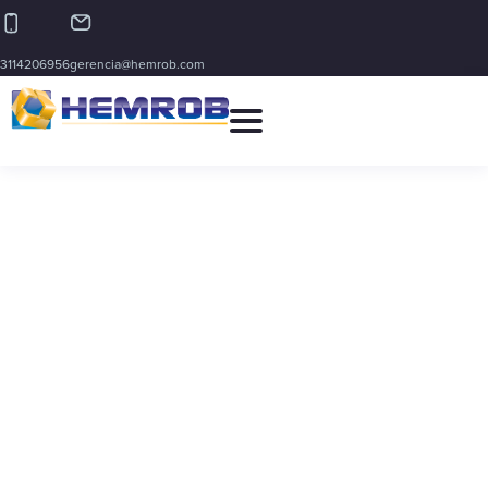
3114206956
gerencia@hemrob.com