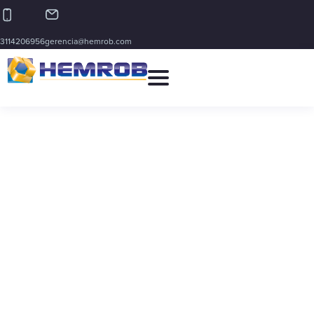
3114206956
gerencia@hemrob.com