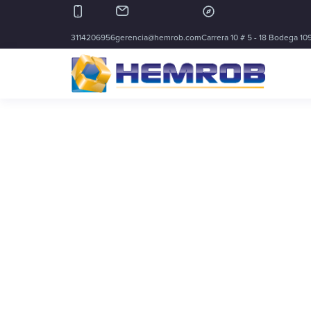
3114206956
gerencia@hemrob.com
Carrera 10 # 5 - 18 Bodega 109
Type and hit enter