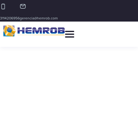
3114206956
gerencia@hemrob.com