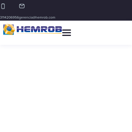
3114206956
gerencia@hemrob.com