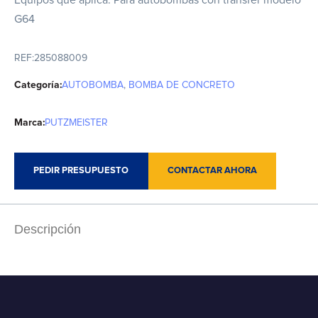
Equipos que aplica: Para autobombas con transfer modelo
G64
REF:
285088009
Categoría:
AUTOBOMBA
,
BOMBA DE CONCRETO
Marca:
PUTZMEISTER
PEDIR PRESUPUESTO
CONTACTAR AHORA
Descripción